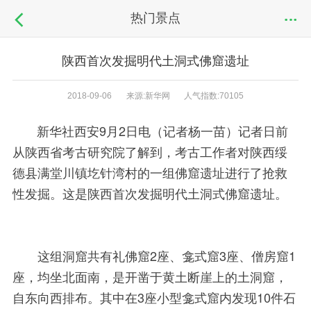
热门景点
陕西首次发掘明代土洞式佛窟遗址
2018-09-06
来源:新华网
人气指数:70105
新华社西安9月2日电（记者杨一苗）记者日前
从陕西省考古研究院了解到，考古工作者对陕西绥
德县满堂川镇圪针湾村的一组佛窟遗址进行了抢救
性发掘。这是陕西首次发掘明代土洞式佛窟遗址。
这组洞窟共有礼佛窟2座、龛式窟3座、僧房窟1
座，均坐北面南，是开凿于黄土断崖上的土洞窟，
自东向西排布。其中在3座小型龛式窟内发现10件石