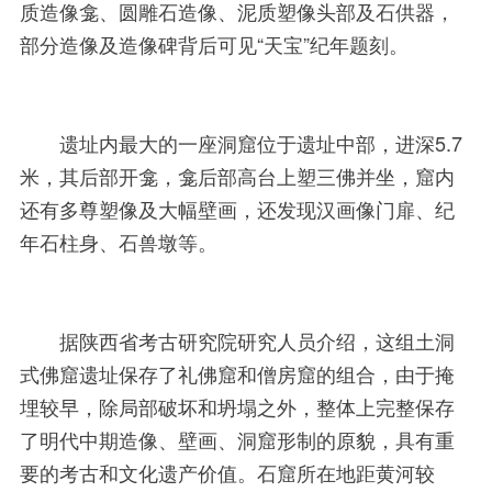
质造像龛、圆雕石造像、泥质塑像头部及石供器，
部分造像及造像碑背后可见“天宝”纪年题刻。
遗址内最大的一座洞窟位于遗址中部，进深5.7
米，其后部开龛，龛后部高台上塑三佛并坐，窟内
还有多尊塑像及大幅壁画，还发现汉画像门扉、纪
年石柱身、石兽墩等。
据陕西省考古研究院研究人员介绍，这组土洞
式佛窟遗址保存了礼佛窟和僧房窟的组合，由于掩
埋较早，除局部破坏和坍塌之外，整体上完整保存
了明代中期造像、壁画、洞窟形制的原貌，具有重
要的考古和文化遗产价值。石窟所在地距黄河较